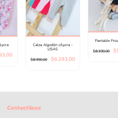
Pantalón Friz
Lycra
Calza Algodón c/Lycra -
LISAS
$
$8.390,00
93,00
$6.293,00
$8.990,00
Contactános