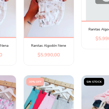
Ranitas Alg
$5.99
 Nena
Ranitas Algodón Nene
0
$5.990,00
30% OFF
SIN STOCK