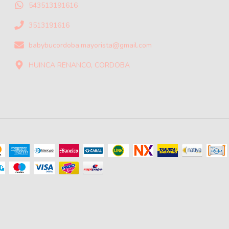
543513191616
3513191616
babybucordoba.mayorista@gmail.com
HUINCA RENANCO, CORDOBA