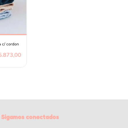
a c/ cordon
5.873,00
Sigamos conectados