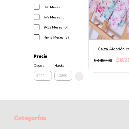
3-6 Meses (5)
6-9 Meses (5)
9-12 Meses (6)
Rn- 3 Meses (3)
Calza Algodón c/
Precio
$6.2
$8.990,00
Desde
Hasta
Categorías