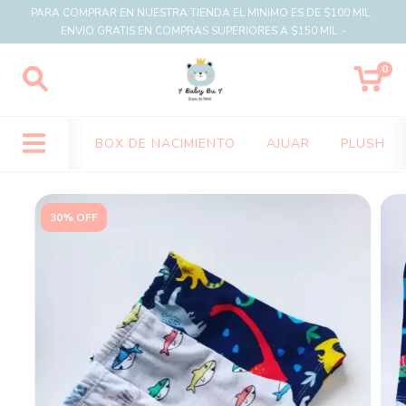
PARA COMPRAR EN NUESTRA TIENDA EL MINIMO ES DE $100 MIL .
ENVIO GRATIS EN COMPRAS SUPERIORES A $150 MIL .-
0
BOX DE NACIMIENTO
AJUAR
PLUSH
30% OFF