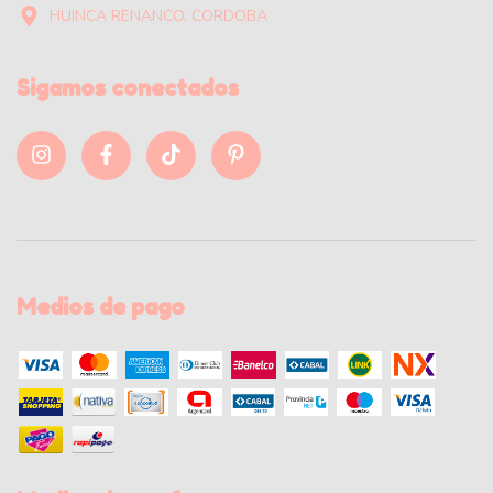
HUINCA RENANCO, CORDOBA
Sigamos conectados
Medios de pago