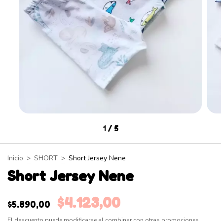
1
/
5
Inicio
>
SHORT
>
Short Jersey Nene
Short Jersey Nene
$4.123,00
$5.890,00
El descuento puede modificarse al combinar con otras promociones.