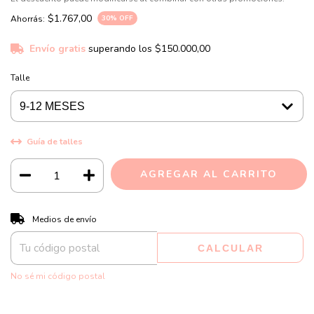
$1.767,00
Ahorrás:
30
% OFF
Envío gratis
superando los
$150.000,00
Talle
Guía de talles
CAMBIAR CP
Entregas para el CP:
Medios de envío
CALCULAR
No sé mi código postal