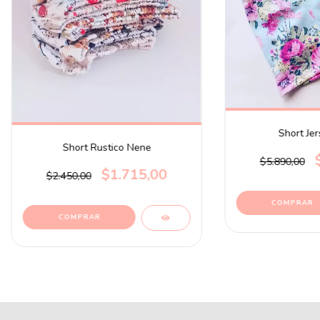
Short Je
Short Rustico Nene
$5.890,00
$1.715,00
$2.450,00
COMPRAR
COMPRAR