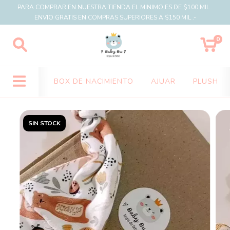
PARA COMPRAR EN NUESTRA TIENDA EL MINIMO ES DE $100 MIL .
ENVIO GRATIS EN COMPRAS SUPERIORES A $150 MIL .-
0
BOX DE NACIMIENTO
AJUAR
PLUSH
SIN STOCK