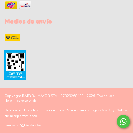
Medios de envío
Copyright BABYBU MAYORISTA - 27329268409 - 2026. Todos los
derechos reservados.
Defensa de las y los consumidores. Para reclamos
ingresá acá.
/
Botón
de arrepentimiento