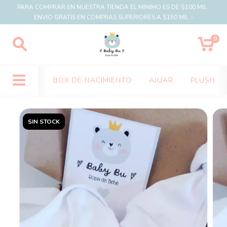
PARA COMPRAR EN NUESTRA TIENDA EL MINIMO ES DE $100 MIL .
ENVIO GRATIS EN COMPRAS SUPERIORES A $150 MIL .-
0
BOX DE NACIMIENTO
AJUAR
PLUSH
SIN STOCK