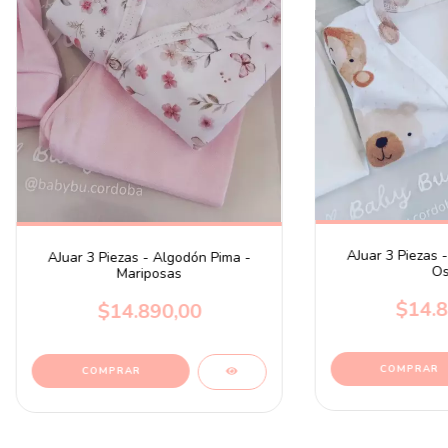
AJuar 3 Piezas 
AJuar 3 Piezas - Algodón Pima -
Os
Mariposas
$14.8
$14.890,00
COMPRAR
COMPRAR